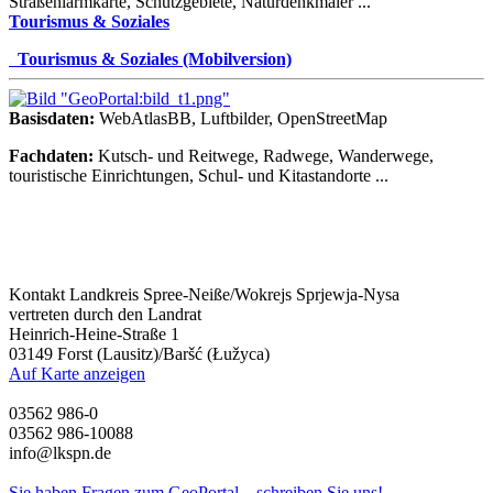
Straßenlärmkarte, Schutzgebiete, Naturdenkmäler ...
Tourismus & Soziales
.
Tourismus & Soziales (Mobilversion)
Basisdaten:
WebAtlasBB, Luftbilder, OpenStreetMap
Fachdaten:
Kutsch- und Reitwege, Radwege, Wanderwege,
touristische Einrichtungen, Schul- und Kitastandorte ...
Kontakt
Landkreis Spree-Neiße/Wokrejs Sprjewja-Nysa
vertreten durch den Landrat
Heinrich-Heine-Straße 1
03149 Forst (Lausitz)/Baršć (Łužyca)
Auf Karte anzeigen
03562 986-0
03562 986-10088
info@lkspn.de
Sie haben Fragen zum GeoPortal – schreiben Sie uns!