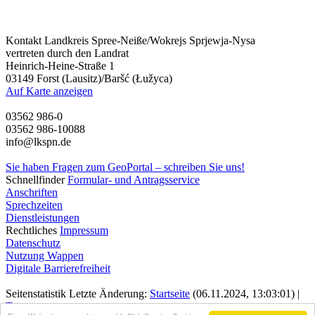
Kontakt
Landkreis Spree-Neiße/Wokrejs Sprjewja-Nysa
vertreten durch den Landrat
Heinrich-Heine-Straße 1
03149 Forst (Lausitz)/Baršć (Łužyca)
Auf Karte anzeigen
03562 986-0
03562 986-10088
info@lkspn.de
Sie haben Fragen zum GeoPortal – schreiben Sie uns!
Schnellfinder
Formular- und Antragsservice
Anschriften
Sprechzeiten
Dienstleistungen
Rechtliches
Impressum
Datenschutz
Nutzung Wappen
Digitale Barrierefreiheit
Seitenstatistik
Letzte Änderung:
Startseite
(06.11.2024, 13:03:01) |
Top