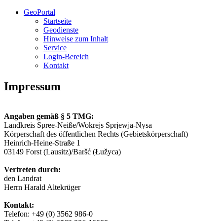
GeoPortal
Startseite
Geodienste
Hinweise zum Inhalt
Service
Login-Bereich
Kontakt
Impressum
Angaben gemäß § 5 TMG:
Landkreis Spree-Neiße/Wokrejs Sprjewja-Nysa
Körperschaft des öffentlichen Rechts (Gebietskörperschaft)
Heinrich-Heine-Straße 1
03149 Forst (Lausitz)/Baršć (Łužyca)
Vertreten durch:
den Landrat
Herrn Harald Altekrüger
Kontakt:
Telefon: +49 (0) 3562 986-0