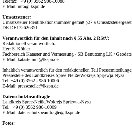
Telefax: +49 (0) 3562 986-10088
E-Mail: info@lkspn.de
Umsatzsteuer:
Umsatzsteuer-Identifikationsnummer gemäß §27 a Umsatzsteuergeset
DE DE172626351
Verantwortlich für den Inhalt nach § 55 Abs. 2 RStV:
Redaktionell verantwortlich:
Herr S. Köhler
Fachbereich Kataster und Vermessung - SB Benutzung LK / Geoda
E-Mail: katasteramt@lkspn.de
Inhaltlich verantwortlich für den redaktionellen Teil Pressemitteilun
Pressestelle des Landkreises Spree-Neiße/Wokrejs Sprjewja-Nysa
Tel. +49 (0) 3562 - 986 10006
E-Mail: pressestelle@lkspn.de
Datenschutzbeauftragte
Landkreis Spree-Neiße/Wokrejs Sprjewja-Nysa
Tel. +49 (0) 3562 986-10009
E-Mail: datenschutzbeauftragte@lkspn.de
Fotos: