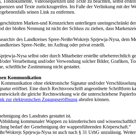
en, Tondokumente, Videosequenzen und Texte zu beachten, selbst erste
quenzen und Texte zurückzugreifen. Im Falle der Verlinkung mit der Web
egebenenfalls seinen Link zu entfernen.
te geschützten Marken-und Kennzeichen unterliegen uneingeschränkt d
nd der bloßen Nennung ist nicht der Schluss zu ziehen, dass Markenzeic
ssearchiv des Landkreises Spree-Neiße/Wokrejs Sprjewja-Nysa, dem Me
andkreises Spree-Neiße, im Auftrag oder privat erstellt.
rjewja-Nysa selbst oder durch Mitarbeiter erstellte urheberrechtlich g
nd/oder Verarbeitung und/oder Verwendung solcher Bilder, Grafiken, T
e, schriftliche Zustimmung nicht gestattet.
schen Kommunikation
 Kommunikation ohne elektronische Signatur und/oder Verschlüsselun
ignatur eröffnet. Eine durch Rechtsvorschrift angeordnete Schriftform k
ntwickelt die gleiche Rechtswirkung wie die unterschriebene Papierform
nk zur elektronischen Zugangseröffnung
abrufen können.
migung des Landrates gestattet ist.
 Abbildung kommunaler Wappen zu künstlerischen und wissenschaftlic
wendung bedarf der Genehmigung der wappenführenden Körperschaft.“
iße/Wokrejs Sprjewja-Nysa ist auch nach § 31 UrhG unzulässig. Weite