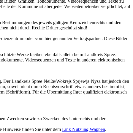
llte Bilder, Grafiken, Tondokumente, Videosequenzen und Texte zu
site der Kommune ist aber jeder Webseitenbetreiber verpflichtet, auf
en Bestimmungen des jeweils gültigen Kennzeichenrechts und den
hen nicht durch Rechte Dritter geschützt sind!
dienzentrum oder vom hier genannten Vertragspartner. Diese Bilder
eschützte Werke bleiben ebenfalls allein beim Landkreis Spree-
ondokumente, Videosequenzen und Texte in anderen elektronischen
g. Der Landkreis Spree-Neiße/Wokrejs Sprjewja-Nysa hat jedoch den
ann, soweit nicht durch Rechtsvorschrift etwas anderes bestimmt ist,
 (Schriftform). Für die Übermittlung Ihrer qualifiziert elektronisch
hen Zwecken sowie zu Zwecken des Unterrichts und der
re Hinweise finden Sie unter dem
Link Nutzung Wappen
.