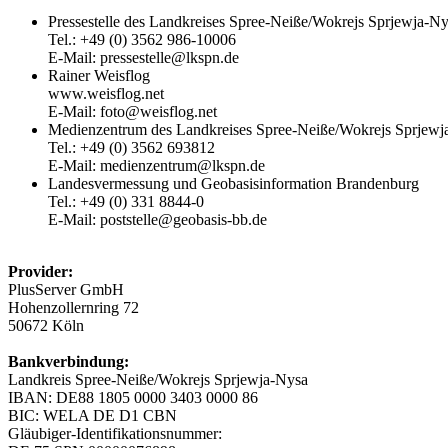
Pressestelle des Landkreises Spree-Neiße/Wokrejs Sprjewja-N
Tel.: +49 (0) 3562 986-10006
E-Mail: pressestelle@lkspn.de
Rainer Weisflog
www.weisflog.net
E-Mail: foto@weisflog.net
Medienzentrum des Landkreises Spree-Neiße/Wokrejs Sprjewj
Tel.: +49 (0) 3562 693812
E-Mail: medienzentrum@lkspn.de
Landesvermessung und Geobasisinformation Brandenburg
Tel.: +49 (0) 331 8844-0
E-Mail: poststelle@geobasis-bb.de
Provider:
PlusServer GmbH
Hohenzollernring 72
50672 Köln
Bankverbindung:
Landkreis Spree-Neiße/Wokrejs Sprjewja-Nysa
IBAN: DE88 1805 0000 3403 0000 86
BIC: WELA DE D1 CBN
Gläubiger-Identifikationsnummer: