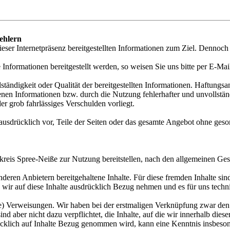
Fehlern
n dieser Internetpräsenz bereitgestellten Informationen zum Ziel. Denn
lle Informationen bereitgestellt werden, so weisen Sie uns bitte per E-Ma
ständigkeit oder Qualität der bereitgestellten Informationen. Haftungsa
nen Informationen bzw. durch die Nutzung fehlerhafter und unvollstän
er grob fahrlässiges Verschulden vorliegt.
 ausdrücklich vor, Teile der Seiten oder das gesamte Angebot ohne ges
andkreis Spree-Neiße zur Nutzung bereitstellen, nach den allgemeinen Ges
nderen Anbietern bereitgehaltene Inhalte. Für diese fremden Inhalte si
, wir auf diese Inhalte ausdrücklich Bezug nehmen und es für uns tech
he) Verweisungen. Wir haben bei der erstmaligen Verknüpfung zwar den 
 sind aber nicht dazu verpflichtet, die Inhalte, auf die wir innerhalb di
cklich auf Inhalte Bezug genommen wird, kann eine Kenntnis insbesonde