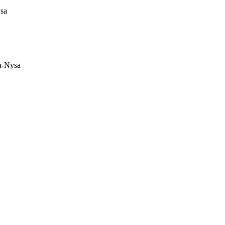
ysa
a-Nysa