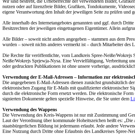
Wir sind bestrebt, die Urheberrechte der verwendeten Bilder, Grafik
nutzen oder auf lizenzfreie Bilder, Grafiken, Tondokumente, Videose
eigene Verantwortung den Inhalt der jeweiligen Seite zu prüfen und g
Alle innerhalb des Internetangebotes genannten und ggf. durch Drit
Besitzrechten der jeweiligen eingetragenen Eigentümer. Allein aufgru
Alle Bilder – soweit nicht anders angegeben – stammen aus dem Pre
wurden – soweit nichts anderes vermerkt ist – durch Mitarbeiter des L
Die Rechte für veröffentlichte, vom Landkreis Spree-Neiße/Wokrejs Sp
Neiße/Wokrejs Sprjewja-Nysa. Eine Vervielfältigung, Verbreitung u
oder gedruckten Publikationen ist ohne unsere vorherige, ausdrücklich
Verwendung der E-Mail-Adressen – Information zur elektroni
Die angegebenen E-Mail-Adressen dienen zunächst grundsätzlich der
elektronischen Zugang für E-Mails mit qualifizierter elektronischer S
durch die elektronische Form ersetzt werden. Die elektronische Form e
signierten Dokumente gelten spezielle Hinweise, die Sie unter dem
Li
Verwendung des Wappens
Die Verwendung des Kreis-Wappens ist nur mit Zustimmung und Geneh
Laut der Verordnung über kommunale Hoheitszeichen heißt es: „Die
staatsbürgerlichen Bildung ist jedermann erlaubt. Jede andere Ver
Eine Nutzung durch Dritte ohne Erlaubnis des Landkreises Spree-Ne