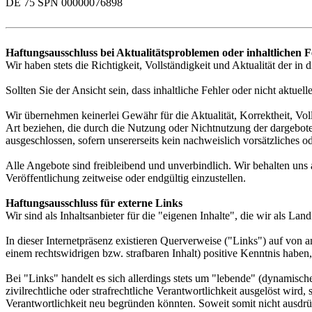
DE 75 SPN 00000076898
Haftungsausschluss bei Aktualitätsproblemen oder inhaltlichen 
Wir haben stets die Richtigkeit, Vollständigkeit und Aktualität der i
Sollten Sie der Ansicht sein, dass inhaltliche Fehler oder nicht aktue
Wir übernehmen keinerlei Gewähr für die Aktualität, Korrektheit, Voll
Art beziehen, die durch die Nutzung oder Nichtnutzung der dargebote
ausgeschlossen, sofern unsererseits kein nachweislich vorsätzliches od
Alle Angebote sind freibleibend und unverbindlich. Wir behalten uns
Veröffentlichung zeitweise oder endgültig einzustellen.
Haftungsausschluss für externe Links
Wir sind als Inhaltsanbieter für die "eigenen Inhalte", die wir als L
In dieser Internetpräsenz existieren Querverweise ("Links") auf von a
einem rechtswidrigen bzw. strafbaren Inhalt) positive Kenntnis haben
Bei "Links" handelt es sich allerdings stets um "lebende" (dynamisc
zivilrechtliche oder strafrechtliche Verantwortlichkeit ausgelöst wird,
Verantwortlichkeit neu begründen könnten. Soweit somit nicht ausdrü