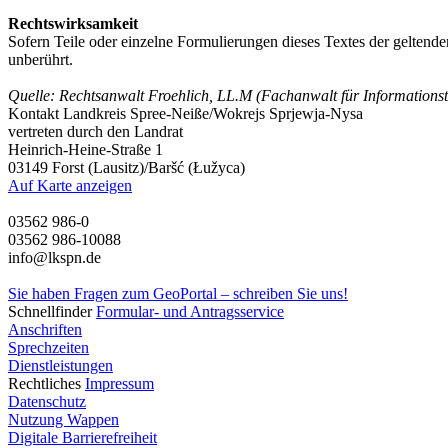
Rechtswirksamkeit
Sofern Teile oder einzelne Formulierungen dieses Textes der geltenden 
unberührt.
Quelle: Rechtsanwalt Froehlich, LL.M (Fachanwalt für Informations
Kontakt
Landkreis Spree-Neiße/Wokrejs Sprjewja-Nysa
vertreten durch den Landrat
Heinrich-Heine-Straße 1
03149 Forst (Lausitz)/Baršć (Łužyca)
Auf Karte anzeigen
03562 986-0
03562 986-10088
info@lkspn.de
Sie haben Fragen zum GeoPortal – schreiben Sie uns!
Schnellfinder
Formular- und Antragsservice
Anschriften
Sprechzeiten
Dienstleistungen
Rechtliches
Impressum
Datenschutz
Nutzung Wappen
Digitale Barrierefreiheit