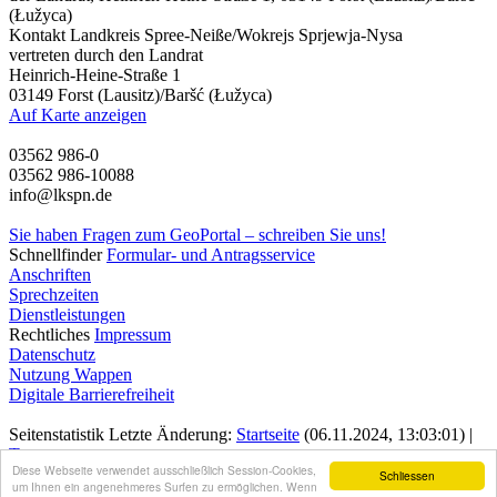
(Łužyca)
Kontakt
Landkreis Spree-Neiße/Wokrejs Sprjewja-Nysa
vertreten durch den Landrat
Heinrich-Heine-Straße 1
03149 Forst (Lausitz)/Baršć (Łužyca)
Auf Karte anzeigen
03562 986-0
03562 986-10088
info@lkspn.de
Sie haben Fragen zum GeoPortal – schreiben Sie uns!
Schnellfinder
Formular- und Antragsservice
Anschriften
Sprechzeiten
Dienstleistungen
Rechtliches
Impressum
Datenschutz
Nutzung Wappen
Digitale Barrierefreiheit
Seitenstatistik
Letzte Änderung:
Startseite
(06.11.2024, 13:03:01) |
Top
Diese Webseite verwendet ausschließlich Session-Cookies,
Schliessen
um Ihnen ein angenehmeres Surfen zu ermöglichen. Wenn
Besucherstatistik: Online 1 | Heute 15 | Gesamt 3009 seit